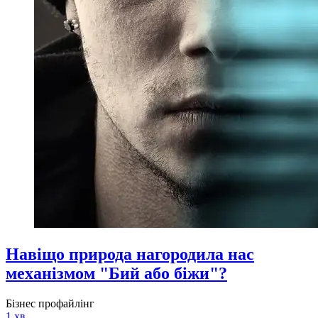
Навіщо природа нагородила нас
механізмом "Бий або біжи"?
Бізнес профайлінг
1 хв