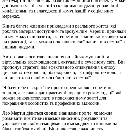
Лео Мартін пояснює, як розвиток емоційного інтелекту може
допомогти у спілкуванні з складними людьми, управлінні
конфліктами та налагодженні комунікацій у соціальних
мережах.
Книга багата живими прикладами з реального життя, які
роблять матеріал доступним та зрозумілим. Через ці приклади
читачі можуть побачити, як теоретичні знання застосовуються
на практиці, та як можна покращити свої навички взаємодії з
іншими людьми.
Автор також освітлює питання онлайн-комунікації та
віртуальних взаємовідносин, актуальні в сучасному світі. Він
пропонує стратегії для ефективного спілкування в епоху
цифрових технологій, обговорюючи, як цифрові технології
впливають на наші міжособистісні взаємодії.
'Я бачу тебе наскрізь' не просто представляє теоретичні
знання, але також дає практичні поради та рекомендації, які
можна використовувати в повсякденному житті для
покращення особистих та професійних відносин.
Лео Мартін ділиться своїми знаннями про те, як можна
розвивати позитивні взаємовідносини, розуміючи та
управляючи своїми емоціями та взаємодіючи з іншими на
більш глибокому рівні. Він підкреслює важливість