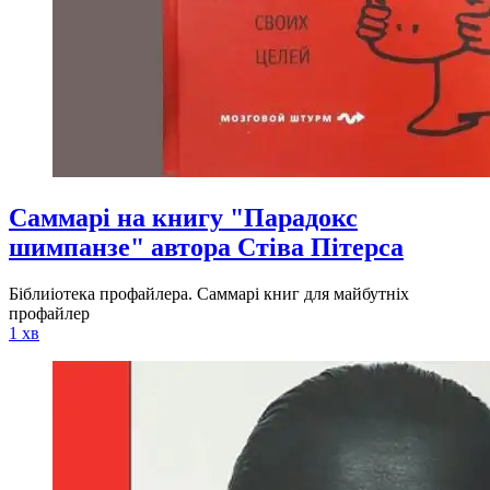
Cаммарі на книгу "Парадокс
шимпанзе" автора Стіва Пітерса
Біблиіотека профайлера. Саммарі книг для майбутніх
профайлер
1 хв