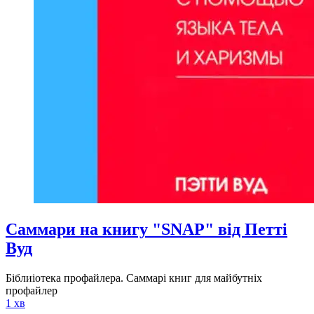
Саммари на книгу "SNAP" від Петті
Вуд
Біблиіотека профайлера. Саммарі книг для майбутніх
профайлер
1 хв