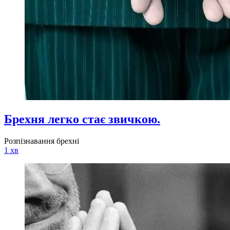
Брехня легко стає звичкою.
Розпізнавання брехні
1 хв