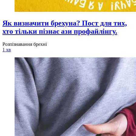
Як визначити брехуна? Пост для тих,
хто тільки пізнає ази профайлінгу.
Розпізнавання брехні
1 хв