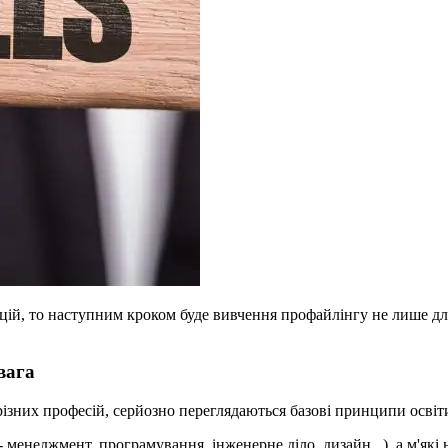
й, то наступним кроком буде вивчення профайлінгу не лише для о
вага
різних професій, серйозно переглядаються базові принципи освіт
енеджмент, програмування, інженерне діло, дизайн...), а м'які на