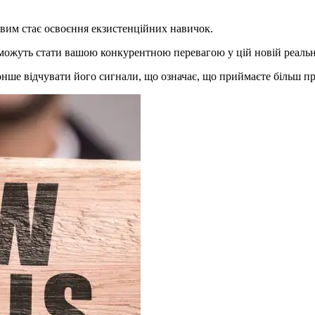
човим стає освоєння екзистенційних навичок.
 можуть стати вашою конкурентною перевагою у цій новій реальн
 тонше відчувати його сигнали, що означає, що приймаєте більш п