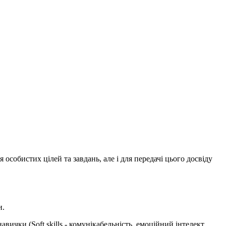
собистих цілей та завдань, але і для передачі цього досвіду
и.
вички (Soft skills - комунікабельність, емоційний інтелект,