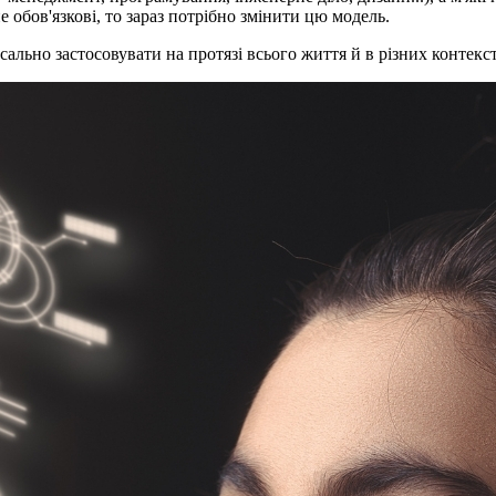
е обов'язкові, то зараз потрібно змінити цю модель.
ально застосовувати на протязі всього життя й в різних контекс