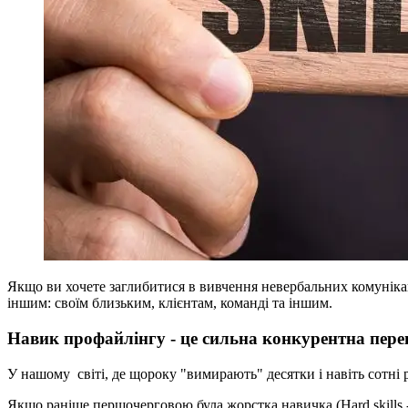
Якщо ви хочете заглибитися в вивчення невербальних комунікаці
іншим: своїм близьким, клієнтам, команді та іншим.
Навик профайлінгу - це сильна конкурентна пере
У нашому світі, де щороку "вимирають" десятки і навіть сотні 
Якщо раніше першочерговою була жорстка навичка (Hard skills - м