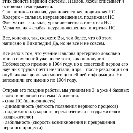
этих свойств нервной системы, Павлов, якобы описывает 4
основных темперамента:
Сангвиник – сильная, уравновешенная, подвижная НС
Холерик – сильная, неуравновешенная, подвижная НС
Флегматик – сильная, уравновешенная, инертная НС
Меланхолик – слабая, неуравновешенная, инертная НС
Все, конечно, так, скажете Вы, тем более, что об этом
написано в Википедии! Да, но не все и не совсем.
Все дело в том, что учение Павлова претерпело довольно
много изменений уже после того, как он получил
Нобелевскую премию в 1904 году, но в советский период его
научных трудов почти не читали, а зря – после революции он
опубликовал довольно много ценнейшей информации. Но
запомнили его именно по 1904 году.
Открыв его поздние работы, мы увидим не 3, а уже 4 базовых
свойств нервной системы! А именно:
- сила НС (выносливость)
- динамичность (легкость появления нервного процесса)
- подвижность (скорость переключения от раздражителя к
раздражителю)
- лабильность (скорость возникновения и прекращения
нервного процесса).