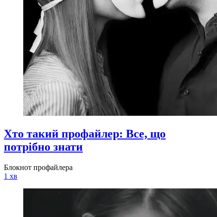
Хто такий профайлер: Все, що
потрібно знати
Блокнот профайлера
1 хв