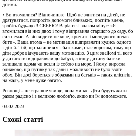
дітьми.
• Ви втомилися? Відпочиньте. Щоб не злитися на дітей, не
дратуватися, попросіть допомоги близьких, поспіть вдень,
зробіть будь-що З СЕБЕЮ! Варіант зі знаком мінус: «Я
втомилася від них двох і тому відправила старшого до саду, бо
сил немає. А він ходити не хоче, кричить і молодшого почав
бити». Ваша втома – не мотивація відправляти кудись одного
з дітей. Той, що залишився з батьками, стає ворогом, тому що
діти добре відчувають вашу мотивацію. З цим знайомі ті, кого
у дитинстві відправляли до бабусі, а іншу дитину батьки
залишали вдома чи везли із собою на море. І йому, виросла,
однаково, що путівку так дали і можливості не було взяти
обох. Він досі бореться з образами на батьків – таких клієнтів,
на жаль, у мене дуже багато.
Ревнощі – не страшне явище, вона минає. Діти будуть жити
разом радісно і з великою любов'ю, якщо ви їм допоможете.
03.02.2023
Схожі статті