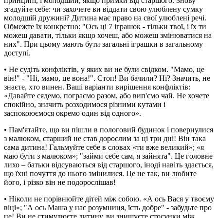
принципі, і молодший, якщо примхи від старшого. Знову
згадуйте себе: чи захочете ви віддати свою улюблену сумку
молодшій дружині? Дитина має право на свої улюблені речі.
Обмежте їх конкретно: "Ось ці 7 іграшок - тільки твої, і їх ти
можеш давати, тільки якщо хочеш, або можеш змінюватися на
них". При цьому мають бути загальні іграшки в загальному
доступі.
• Не судіть конфліктів, у яких ви не були свідком. "Мамо, це
він!" - "Ні, мамо, це вона!". Стоп! Ви бачили? Ні? Значить, не
знаєте, хто винен. Ваші варіанти вирішення конфліктів:
«Давайте сядемо, пограємо разом, або вип'ємо чай. Не хочете
спокійно, значить розходимося різними кутами і
заспокоюємося окремо один від одного».
• Пам'ятайте, що ви пішли в пологовий будинок і повернулися
з малюком, старший не став дорослим за ці три дні! Він така
сама дитина! Гальмуйте себе в словах «ти вже великий»; «я
маю бути з малюком»; "займи себе сам, я зайнята". Це головне
лихо – батьки відсуваються від старшого, іноді навіть здається,
що їхні почуття до нього змінилися. Це не так, ви любите
його, і різко він не подорослішав!
• Ніколи не порівнюйте дітей між собою. «А ось Вася у твоєму
віці»; "А ось Маша у нас розумниця, їсть добре" - забудьте про
це! Ви не стимулюєте дитину, ви знищуєте стосунки між