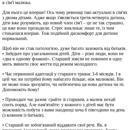
в сім'ї малюка.
Для нього це вперше! Ось чому ревнощі такі актуальні в сім'ях
з двома дітьми. Адже якщо з'являється третя-четверта дитина,
діти вже розуміють, що новий член сім'ї – це не так страшно,
це вже вони проходили. Стрес викликає лише те, із чим
стикаєшся вперше. Тож подібний дискомфорт для дитини
нормальний.
Щоб він не став патологією, дуже багато залежить від батьків.
• Забудьте про узагальнення дітей. Діти – різні люди, вони не
«два в одному флаконі». Старший зовсім не повинен в одну
мить змінити своє життя під режим молодшого.
• Час первинної адаптації у старшого триває 3-6 місяців. І в
цей час ви потрібні йому набагато більше, ніж малюкові. Він
не може поки зрозуміти, чи небезпечна ця нова дитина чи ні.
Допоможіть йому!
• Проводьте час разом: грайте зі старшим, а малюк нехай
спить поряд. Але пам'ятайте: у кожного з дітей має бути
можливість побути з вами наодинці хоча б півгодини на день
(з кожним із батьків).
• Старший не зобов'язаний віддавати свої речі. Як, в