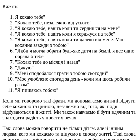
Кажіть:
Я кохаю тебе"
"Кохаю тебе, незалежно від усього"
"Я кохаю тебе, навіть коли ти сердишся на мене"
"Я кохаю тебе, навіть коли я серджуся на тебе"
"Я кохаю тебе, навіть коли ти далеко від мене. Моє
кохання завжди з тобою"
"Якби я могла обрати будь-яке дитя на Землі, я все одно
обрала б тебе"
"Кохаю тебе до місяця і назад"
"Дякую"
"Мені сподобалося грати з тобою сьогодні"
"Моє улюблене спогад за день - коли ми щось робили
разом"
"Я пишаюсь тобою"
Коли ми говоремо такі фрази, ми допомагаємо дитині відчути
себе коханою та цінною, незалежно від того, які події
відбуваються в її житті. Ми також навчаємо її бути вдячним та
знаходити радість у простих речах.
Такі слова можна говорити не тільки дітям, але й іншим
людям, кого ми кохаємо та цінуємо в своєму житті. Такі слова
допомагають зміцнювати відносини та робити наше життя