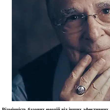
Відмінність базових емоцій від інших афективних 