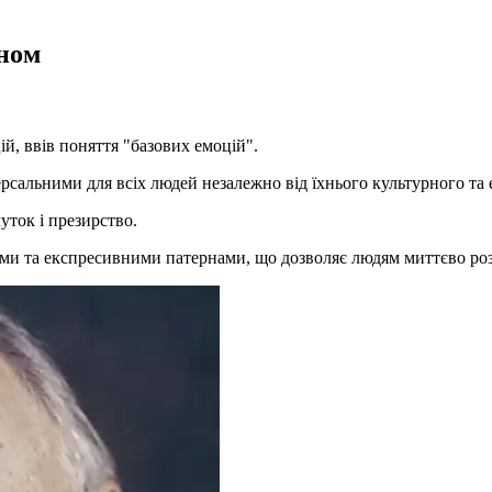
аном
ій, ввів поняття "базових емоцій".
іверсальними для всіх людей незалежно від їхнього культурного т
муток і презирство.
ми та експресивними патернами, що дозволяє людям миттєво розп