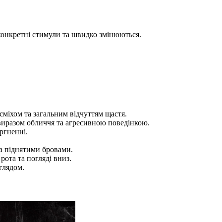
 конкретні стимули та швидко змінюються.
міхом та загальним відчуттям щастя.
 виразом обличчя та агресивною поведінкою.
ргненні.
та піднятими бровами.
ота та погляді вниз.
глядом.