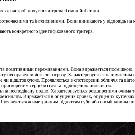
их як настрої, почуття чи тривалі емоційні стани.
 короткочасними та інтенсивними. Вони виникають у відповідь на
 мають конкретного ідентифікованого тригера.
и та позитивними переживаннями. Вона виражається посмішкою, с
няту несправедливість чи загрозу. Характеризується напруженим
не чи відштовхуюче. Проявляється в спотворенні обличчя та відто
ся прискореним серцебиттям та підвищеною пильністю.
ідь на несподівану подію. Характеризується розширеними очима 
о безсиллям. Виражається в опущених бровах, опущених куточках р
. Проявляється асиметричним підняттям губи або насмішливим по