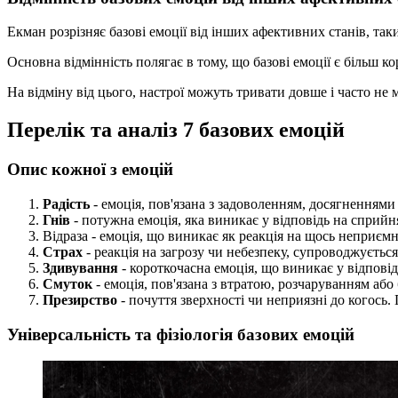
Екман розрізняє базові емоції від інших афективних станів, так
Основна відмінність полягає в тому, що базові емоції є більш
На відміну від цього, настрої можуть тривати довше і часто не
Перелік та аналіз 7 базових емоцій
Опис кожної з емоцій
Радість
- емоція, пов'язана з задоволенням, досягненням
Гнів
- потужна емоція, яка виникає у відповідь на сприй
Відраза - емоція, що виникає як реакція на щось неприєм
Страх
- реакція на загрозу чи небезпеку, супроводжуєть
Здивування
- короткочасна емоція, що виникає у відпов
Смуток
- емоція, пов'язана з втратою, розчаруванням аб
Презирство
- почуття зверхності чи неприязні до когось
Універсальність та фізіологія базових емоцій