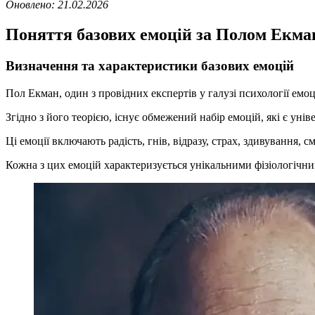
Оновлено:
21.02.2026
Поняття базових емоцій за Полом Екм
Визначення та характеристики базових емоцій
Пол Екман, один з провідних експертів у галузі психології емоц
Згідно з його теорією, існує обмежений набір емоцій, які є ун
Ці емоції включають радість, гнів, відразу, страх, здивування, с
Кожна з цих емоцій характеризується унікальними фізіологічни