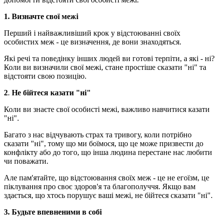
1. Визначте свої межі
Перший і найважливіший крок у відстоюванні своїх
особистих меж - це визначення, де вони знаходяться.
Які речі та поведінку інших людей ви готові терпіти, а які - ні?
Коли ви визначили свої межі, стане простіше сказати "ні" та
відстояти свою позицію.
2
.
Не бійтеся казати "ні"
Коли ви знаєте свої особисті межі, важливо навчитися казати
"ні".
Багато з нас відчувають страх та тривогу, коли потрібно
сказати "ні", тому що ми боїмося, що це може призвести до
конфлікту або до того, що інша людина перестане нас любити
чи поважати.
Але пам'ятайте, що відстоювання своїх меж - це не егоїзм, це
піклування про своє здоров'я та благополуччя. Якщо вам
здається, що хтось порушує ваші межі, не бійтеся сказати "ні".
3. Будьте впевненими в собі