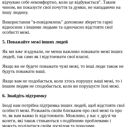
відчуваю себе некомфортно, коли це відбувається". Таким
чином, ви показуєте свої почуття та думки, не нападаючи на
іншу людину.
Використання "я-повідомлень" допоможе зберегти гарні
відносини з іншими людьми та одночасно відстояти свої
особисті межі.
5. Поважайте межі інших людей
Як ми вже згадували, не менш важливо поважати межі інших
людей, так само як і відстоювати свої власні.
Якщо ви не будете поважати чужі межі, то інші люди також не
будуть поважати ваші.
Якщо вам не подобається, коли хтось порушує ваші межі, то і
іншим людям не сподобається, коли ви порушуєте їхні межі.
6. Знайдіть підтримку
Іноді нам потрібна підтримка інших людей, щоб відстояти свої
особисті межі. Розкажіть своїм близьким про свої межі та про
те, як вам важко їх відстоювати. Можливо, у вас є друзі чи
колеги, які також стикаються з подібними проблемами і
можуть поділитися своїм досвідом та порадами.