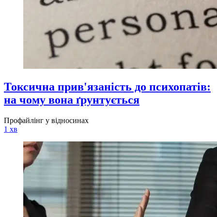
Токсична прив'язаність до психопатів:
на чому вона ґрунтується
Профайлінг у відносинах
1 хв